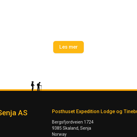
Les mer
Senja AS
Posthuset Expedition Lodge og Tineb
Bergsfjordveien 1724
9385 Skaland, Senja
Norway