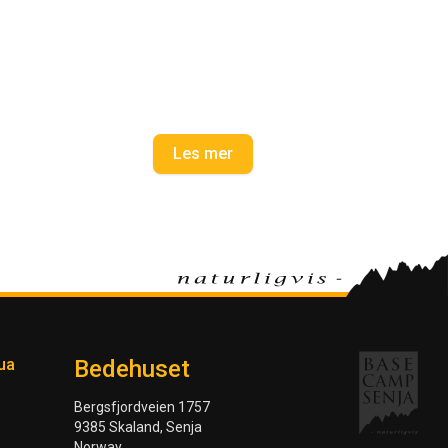
Les mer
ua
Bedehuset
Bergsfjordveien 1757
9385 Skaland, Senja
Norway