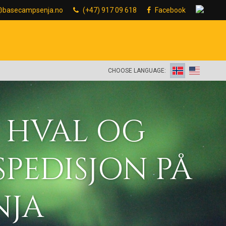
@basecampsenja.no
(+47) 917 09 618
Facebook
CHOOSE LANGUAGE:
SCENIC 