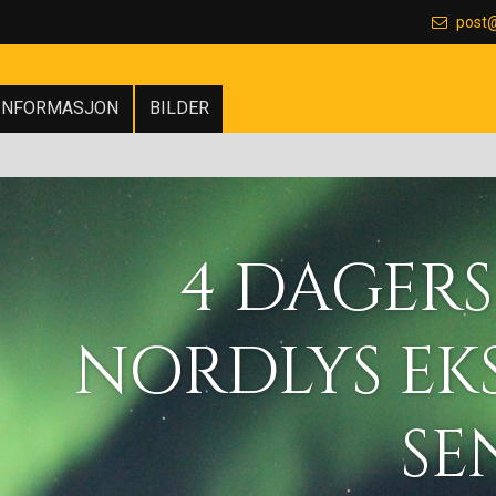
post
INFORMASJON
BILDER
 OG
JON PÅ