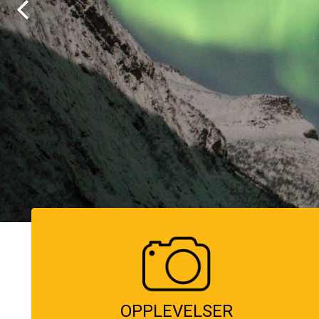
alt inkludert, hvalsafari fra Tromsø første 
OPPLEVELSER