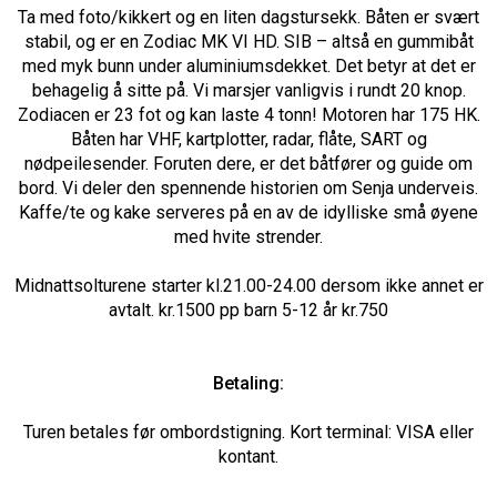
Ta med foto/kikkert og en liten dagstursekk. Båten er svært
stabil, og er en Zodiac MK VI HD. SIB – altså en gummibåt
med myk bunn under aluminiumsdekket. Det betyr at det er
behagelig å sitte på. Vi marsjer vanligvis i rundt 20 knop.
Zodiacen er 23 fot og kan laste 4 tonn! Motoren har 175 HK.
Båten har VHF, kartplotter, radar, flåte, SART og
nødpeilesender. Foruten dere, er det båtfører og guide om
bord. Vi deler den spennende historien om Senja underveis.
Kaffe/te og kake serveres på en av de idylliske små øyene
med hvite strender.
Midnattsolturene starter kl.21.00-24.00 dersom ikke annet er
avtalt. kr.1500 pp barn 5-12 år kr.750
Betaling:
Turen betales før ombordstigning. Kort terminal: VISA eller
kontant.