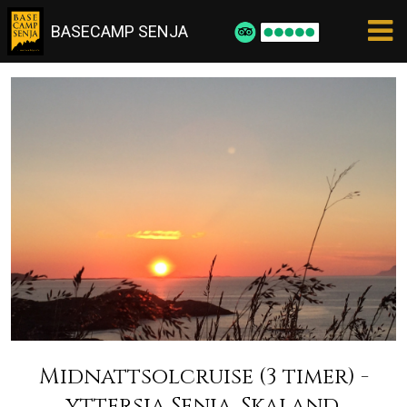
BASECAMP SENJA
Midnattsolcruise (3 timer) -
yttersia Senja. Skaland.