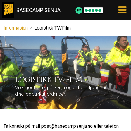
BASECAMP SENJA
Informasjon
Logistikk TV/Film
LOGISTIKK TV/FILM
Vi er godt kjent på Senja og er behjelpelig med
dine logistikkutfordringer.
Ta kontakt på mail post@basecampsenja.no eller telefon